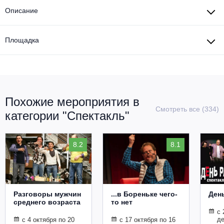
Описание
Площадка
Похожие мероприятия в
Смотреть все (334)
категории "Спектакль"
8.2
8.1
Разговоры мужчин
...в Бореньке чего-
Ден
среднего возраста
то нет
с 
де
с 4 октября по 20
с 17 октября по 16