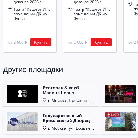
декабря 2026 г.
декабря 2026 г.
Те
п
Театр "Квартет И" в
Театр "Квартет И" в
З
помещении ДК им.
помещении ДК им.
Зуева
Зуева
Купить
Купить
от 2 500 ₽
от 2 000 ₽
от 2 
Другие площадки
Ресторан & клуб
Magnus Locus
г. Москва, Проспект Мира, д. 12, стр. 9.
Государственный
Кремлевский Дворец
г. Москва, ул. Воздвиженка, д. 1, Кремль.