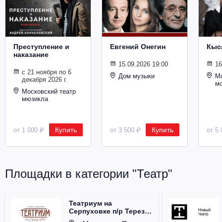
Металл
Преступление и
Евгений Онегин
Кыс
наказание
15.09.2026 19:00
16
с 21 ноября по 6
Дом музыки
Мо
декабря 2026 г.
м
Московский театр
мюзикла
Купить
Купить
от 1 000 ₽
от 3 500 ₽
от 5 
Площадки в категории "Театр"
Театриум на
Серпуховке п/р Терезы
Дуровой