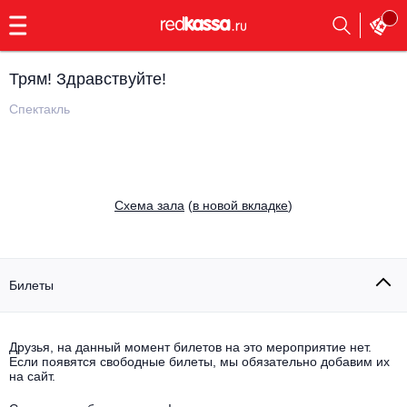
с
9:00
до
23:00
Трям! Здравствуйте!
Заказать
обратный
Спектакль
звонок
Главная
Все события
Выбрать мероприятие
Инди
Cхема зала
(
в новой вкладке
)
Все события
Как купить
Электронная музыка
Rap, hip-hop, RnB
Билеты
Все события
Контакты
Панк
Поэтический вечер
Друзья, на данный момент билетов на это мероприятие нет.
Если появятся свободные билеты, мы обязательно добавим их
Все события
Выбрать другой город
Концерты на теплоходе
на сайт.
Опера