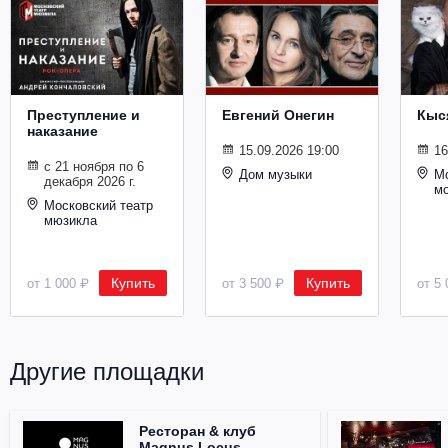
Металл
Преступление и
Евгений Онегин
Кыс
наказание
15.09.2026 19:00
16
с 21 ноября по 6
Дом музыки
Мо
декабря 2026 г.
м
Московский театр
мюзикла
Купить
Купить
от 1 000 ₽
от 3 500 ₽
от 5 
Другие площадки
Ресторан & клуб
Magnus Locus