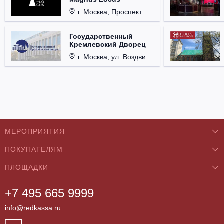
г. Москва, Проспект Мира, д. 12, стр. 9.
Государственный
Кремлевский Дворец
г. Москва, ул. Воздвиженка, д. 1, Кремль.
МЕРОПРИЯТИЯ
ПОКУПАТЕЛЯМ
Концерты
ПЛОЩАДКИ
О нас
Классика
+7 495 665 9999
Бар/Ресторан/Кафе
Как купить
Театры
info@redkassa.ru
Клуб
Возврат билетов
Фестивали