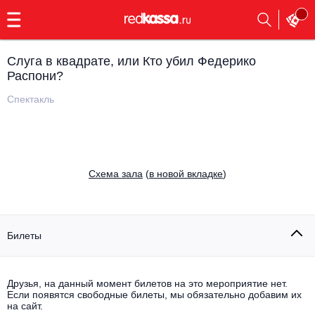
с
9:00
до
23:00
Слуга в квадрате, или Кто убил Федерико
Заказать
Распони?
обратный
звонок
Спектакль
Главная
Все события
Выбрать мероприятие
Инди
Все события
Cхема зала
(
в новой вкладке
)
Как купить
Электронная музыка
Rap, hip-hop, RnB
Все события
Билеты
Контакты
Панк
Поэтический вечер
Все события
Друзья, на данный момент билетов на это мероприятие нет.
Выбрать другой город
Концерты на теплоходе
Если появятся свободные билеты, мы обязательно добавим их
Опера
на сайт.