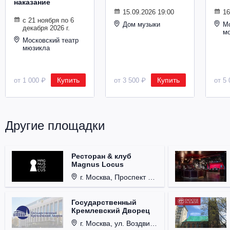
наказание
Металл
15.09.2026 19:00
16
с 21 ноября по 6
Дом музыки
Мо
декабря 2026 г.
м
Московский театр
мюзикла
Купить
Купить
от 1 000 ₽
от 3 500 ₽
от 5 
Другие площадки
Ресторан & клуб
Magnus Locus
г. Москва, Проспект Мира, д. 12, стр. 9.
Государственный
Кремлевский Дворец
г. Москва, ул. Воздвиженка, д. 1, Кремль.