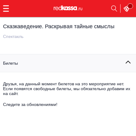
с
9:00
до
23:00
Сказкаведение. Раскрывая тайные смыслы
Заказать
обратный
Спектакль
звонок
Главная
Все события
Билеты
Выбрать мероприятие
Инди
Все события
Как купить
Электронная музыка
Друзья, на данный момент билетов на это мероприятие нет.
Если появятся свободные билеты, мы обязательно добавим их
на сайт.
Rap, hip-hop, RnB
Все события
Следите за обновлениями!
Контакты
Панк
Поэтический вечер
Все события
Выбрать другой город
Концерты на теплоходе
Опера