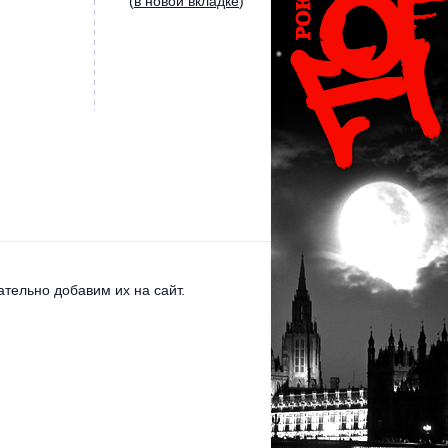
(
в новой вкладке
)
тельно добавим их на сайт.