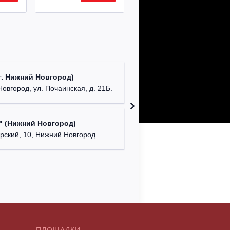
ДК "Кра
. Нижний Новгород)
г. Ниж
Новгород, ул. Почаинская, д. 21Б.
NENAVIS
" (Нижний Новгород)
г. Нижний
ский, 10, Нижний Новгород