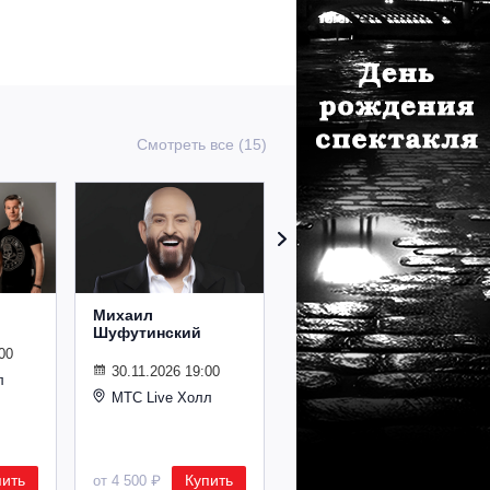
Смотреть все (15)
Михаил
Сурганова и
Шуфутинский
Оркестр
00
30.11.2026 19:00
02.11.2026 19:00
л
МТС Live Холл
МТС Live Холл
пить
Купить
Купить
от 4 500 ₽
от 2 600 ₽