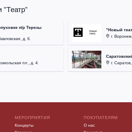
 "Театр"
рпуховке п/р Терезы
"Новый теат
г. Воронеж,
Павловская, д. 6.
Саратовский
омольская пл., д. 4.
г. Саратов,
МЕРОПРИЯТИЯ
ПОКУПАТЕЛЯМ
Концерты
О нас