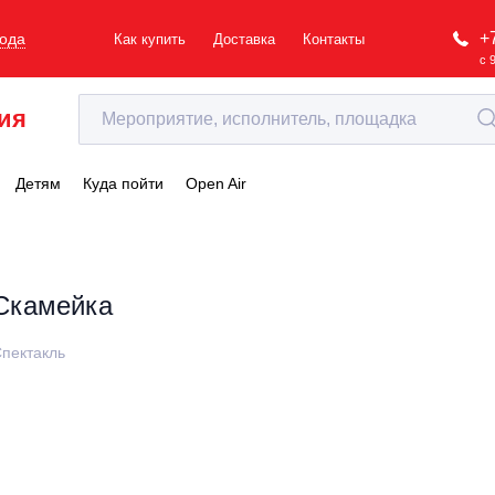
+
рода
Как купить
Доставка
Контакты
с 
ия
Детям
Куда пойти
Open Air
Скамейка
пектакль