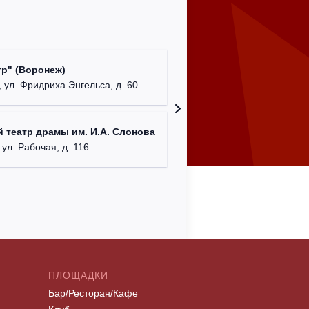
Культур
р" (Воронеж)
театр"
 ул. Фридриха Энгельса, д. 60.
г. Орех
ДК им. 
 театр драмы им. И.А. Слонова
г. Моск
 ул. Рабочая, д. 116.
ПЛОЩАДКИ
Бар/Ресторан/Кафе