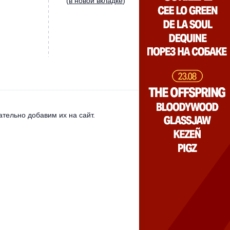
(
в новой вкладке
)
тельно добавим их на сайт.