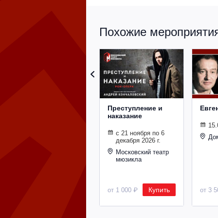
Похожие мероприятия 
Преступление и
Евге
наказание
15.
с 21 ноября по 6
До
декабря 2026 г.
Московский театр
мюзикла
Купить
от 1 000 ₽
от 3 