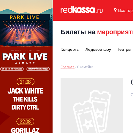
Все го
Билеты на
мероприят
Концерты
Ледовое шоу
Театры
Главная
Скамейка
С