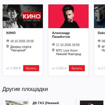
Металл
КИНО
Александр
Dab
Панайотов
18.10.2026 19:00
09
17.10.2026 19:00
Дворец спорта
М
"Нагорный"
Н
МТС Live Холл
Нижний Новгород
Купить
Купить
от 2 500 ₽
от 2 600 ₽
от 2 
Другие площадки
ДК ГАЗ (Нижний