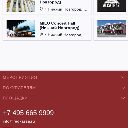
Новгород)
г. Нижний Новгород, ул. Смирнова, д. 12.
MILO Concert Hall
(Нижний Новгород)
г. Нижний Новгород, ул. Родионова, д. 4.
МЕРОПРИЯТИЯ
ПОКУПАТЕЛЯМ
Концерты
ПЛОЩАДКИ
О нас
Классика
+7 495 665 9999
Бар/Ресторан/Кафе
Как купить
Театры
info@redkassa.ru
Клуб
Возврат билетов
Фестивали