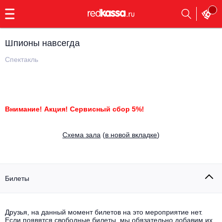
с
9:00
до
23:00
Шпионы навсегда
Заказать
обратный
Спектакль
звонок
Главная
Все события
Выбрать мероприятие
Инди
Внимание! Акция! Сервисный сбор 5%!
Все события
Как купить
Электронная музыка
Cхема зала
(
в новой вкладке
)
Rap, hip-hop, RnB
Все события
Контакты
Панк
Билеты
Поэтический вечер
Все события
Выбрать другой город
Концерты на теплоходе
Опера
Друзья, на данный момент билетов на это мероприятие нет.
Если появятся свободные билеты, мы обязательно добавим их