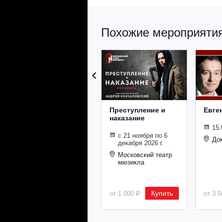
Похожие мероприятия 
Преступление и
Евге
наказание
15.
с 21 ноября по 6
До
декабря 2026 г.
Московский театр
мюзикла
Купить
от 1 000 ₽
от 3 