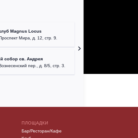
Храм Хр
клуб Magnus Locus
Соборо
Проспект Мира, д. 12, стр. 9.
г. Моск
Римско-
й собор св. Андрея
г. Москв
Вознесенский пер., д. 8/5, стр. 3.
ПЛОЩАДКИ
Бар/Ресторан/Кафе