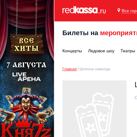
Все го
Билеты на
мероприят
Концерты
Ледовое шоу
Театры
Главная
Шпионы навсегда
С