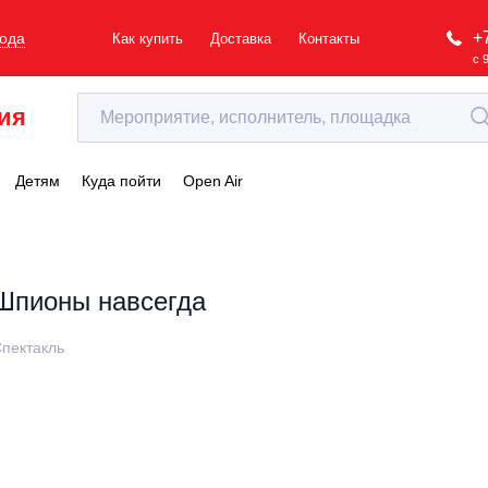
+
рода
Как купить
Доставка
Контакты
с 
ия
Детям
Куда пойти
Open Air
Шпионы навсегда
пектакль