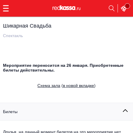
с
9:00
до
23:00
Шикарная Свадьба
Заказать
обратный
Спектакль
звонок
Главная
Все события
Выбрать мероприятие
Инди
Мероприятие переносится на 26 января. Приобретенные
билеты действительны.
Все события
Как купить
Электронная музыка
Cхема зала
(
в новой вкладке
)
Rap, hip-hop, RnB
Все события
Контакты
Панк
Поэтический вечер
Билеты
Все события
Выбрать другой город
Концерты на теплоходе
Опера
Друзья, на данный момент билетов на это мероприятие нет.