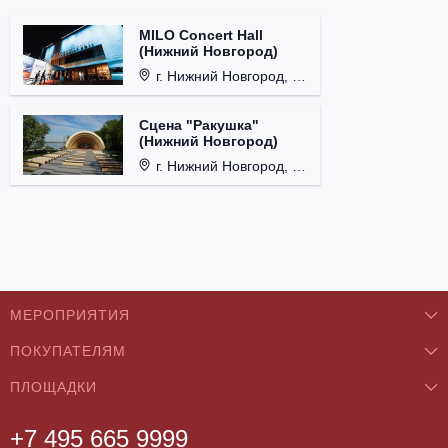
MILO Concert Hall
(Нижний Новгород)
г. Нижний Новгород, ул. Родионова, д. 4.
Сцена "Ракушка"
(Нижний Новгород)
г. Нижний Новгород, Александровский сад.
МЕРОПРИЯТИЯ
ПОКУПАТЕЛЯМ
Концерты
ПЛОЩАДКИ
О нас
Классика
+7 495 665 9999
Бар/Ресторан/Кафе
Как купить
Театры