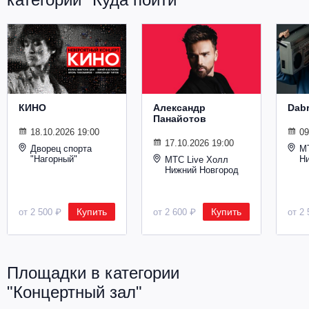
Металл
КИНО
Александр
Dab
Панайотов
18.10.2026 19:00
09
17.10.2026 19:00
Дворец спорта
М
"Нагорный"
Н
МТС Live Холл
Нижний Новгород
Купить
Купить
от 2 500 ₽
от 2 600 ₽
от 2 
Площадки в категории
"Концертный зал"