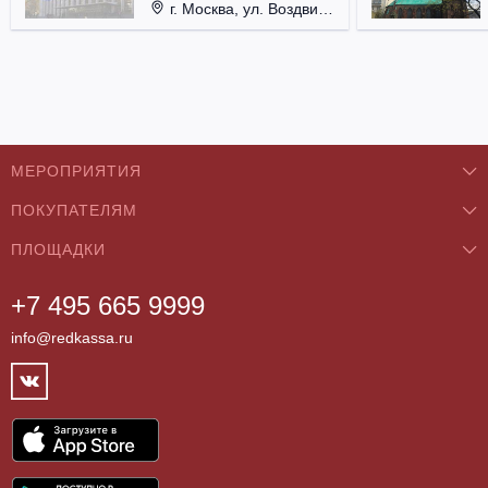
г. Москва, ул. Воздвиженка, д. 1, Кремль.
МЕРОПРИЯТИЯ
ПОКУПАТЕЛЯМ
Концерты
ПЛОЩАДКИ
О нас
Классика
+7 495 665 9999
Бар/Ресторан/Кафе
Как купить
Театры
info@redkassa.ru
Клуб
Возврат билетов
Фестивали
Концертный зал
Контакты
Спорт
Театр
Партнёры
Цирк
Спортивный комплекс
Архив
Шоу