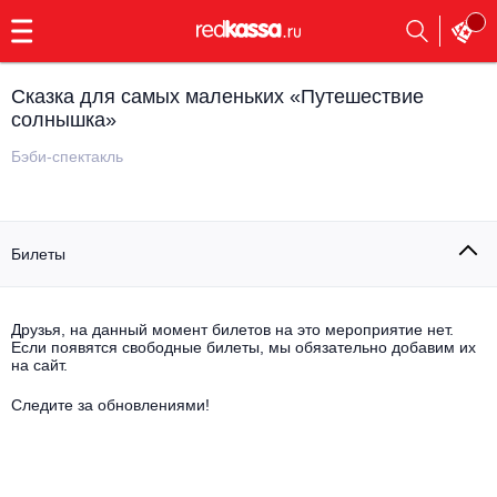
с
9:00
до
23:00
Сказка для самых маленьких «Путешествие
Заказать
солнышка»
обратный
звонок
Бэби-спектакль
Главная
Все события
Выбрать мероприятие
Инди
Билеты
Все события
Как купить
Электронная музыка
Друзья, на данный момент билетов на это мероприятие нет.
Rap, hip-hop, RnB
Если появятся свободные билеты, мы обязательно добавим их
Все события
на сайт.
Контакты
Панк
Следите за обновлениями!
Поэтический вечер
Все события
Выбрать другой город
Концерты на теплоходе
Опера