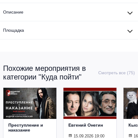
Другое для детей
Поп и эстрада
Известные актёры
Все события
Описание
Детский концерт
Альтернатива
Комедия
Площадка
Детский спектакль
Классическая музыка
Все события
Творческий вечер
Детское шоу
Круиз Фест
Мюзикл, оперетта
Детский мюзикл
Open-air на ВДНХ
Похожие мероприятия в
Балет
Смотреть все (75)
категории "Куда пойти"
Джаз и блюз
Драма
Этно, фолк, кантри
Музыкальный спектакль
Рок
Спектакль
Преступление и
Евгений Онегин
Кыс
Шансон, романс, авторская песня
Иммерсивный спектакль
наказание
15.09.2026 19:00
16