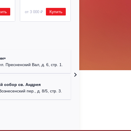
пить
Купить
Купить
от 3 000 ₽
от 8 500 ₽
Римско-
нн»
г. Москв
ул. Пресненский Вал, д. 6, стр. 1.
Храм Хр
й собор св. Андрея
Соборо
Вознесенский пер., д. 8/5, стр. 3.
г. Моск