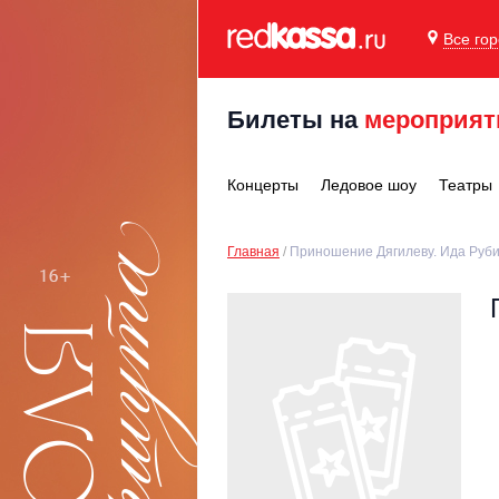
Все го
Билеты на
мероприят
Концерты
Ледовое шоу
Театры
Главная
Приношение Дягилеву. Ида Руб