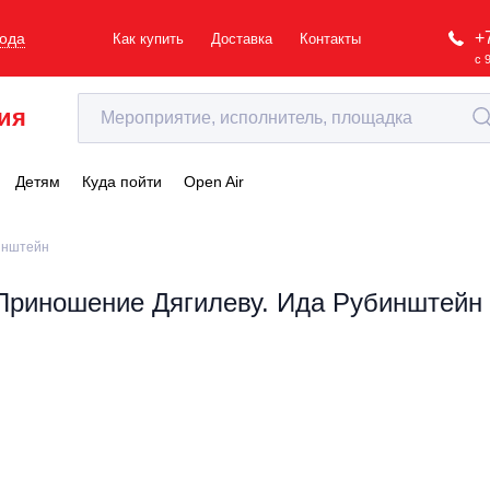
+
рода
Как купить
Доставка
Контакты
с 
ия
Детям
Куда пойти
Open Air
инштейн
Приношение Дягилеву. Ида Рубинштейн