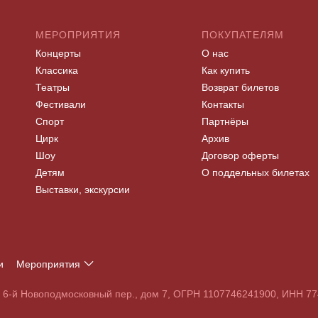
МЕРОПРИЯТИЯ
ПОКУПАТЕЛЯМ
Концерты
О нас
Классика
Как купить
Театры
Возврат билетов
Фестивали
Контакты
Спорт
Партнёры
Цирк
Архив
Шоу
Договор оферты
Детям
О поддельных билетах
Выставки, экскурсии
и
Мероприятия
Т
У
Ф
Х
Ц
Ч
Ш
Щ
Э
Ю
Я
, 6-й Новоподмосковный пер., дом 7, ОГРН 1107746241900, ИНН 
S
T
U
V
W
X
Y
Z