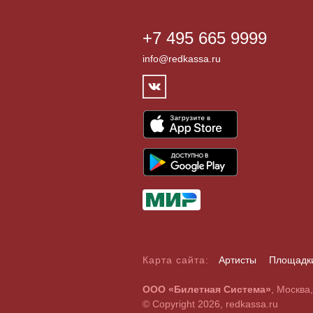
+7 495 665 9999
info@redkassa.ru
Карта сайта:
Артисты
Площадк
А
Б
В
Г
Д
Е
Ж
З
И
Й
К
Л
М
Н
О
П
Р
С
ООО «Билетная Система»
, Москва
A
B
C
D
E
F
G
H
I
J
K
L
M
N
O
P
Q
R
© Copyright 2026, redkassa.ru
0
1
2
3
4
5
6
7
8
9