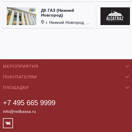
ДК ГАЗ (Нижний
Новгород)
г. Нижний Новгород, ул. Смирнова, д. 12.
МЕРОПРИЯТИЯ
ПОКУПАТЕЛЯМ
Концерты
ПЛОЩАДКИ
О нас
Классика
+7 495 665 9999
Бар/Ресторан/Кафе
Как купить
Театры
info@redkassa.ru
Клуб
Возврат билетов
Фестивали
Концертный зал
Контакты
Спорт