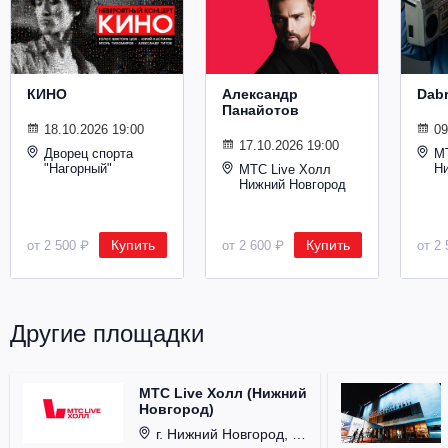
Металл
КИНО
Александр
Dab
Панайотов
18.10.2026 19:00
09
17.10.2026 19:00
Дворец спорта
М
"Нагорный"
Н
МТС Live Холл
Нижний Новгород
Купить
Купить
от 2 500 ₽
от 2 600 ₽
от 2 
Другие площадки
МТС Live Холл (Нижний
Новгород)
г. Нижний Новгород, Площадь Октябрьская, д. 1.