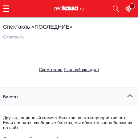
с
9:00
до
23:00
Спектакль «ПОСЛЕДНИЕ»
Заказать
обратный
Спектакль
звонок
Главная
Все события
Выбрать мероприятие
Инди
Cхема зала
(
в новой вкладке
)
Все события
Как купить
Электронная музыка
Rap, hip-hop, RnB
Билеты
Все события
Контакты
Панк
Поэтический вечер
Друзья, на данный момент билетов на это мероприятие нет.
Если появятся свободные билеты, мы обязательно добавим их
Все события
Выбрать другой город
Концерты на теплоходе
на сайт.
Опера