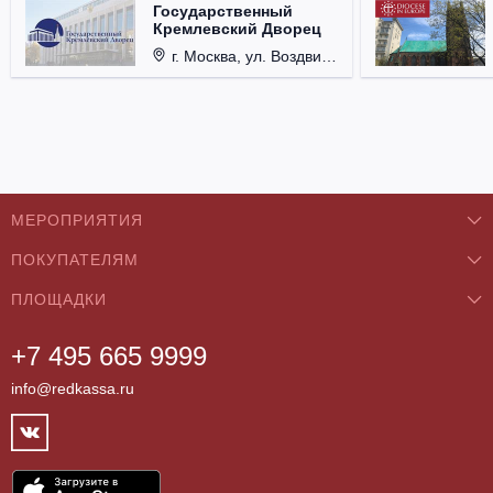
Государственный
Кремлевский Дворец
г. Москва, ул. Воздвиженка, д. 1, Кремль.
МЕРОПРИЯТИЯ
ПОКУПАТЕЛЯМ
Концерты
ПЛОЩАДКИ
О нас
Классика
+7 495 665 9999
Бар/Ресторан/Кафе
Как купить
Театры
info@redkassa.ru
Клуб
Возврат билетов
Фестивали
Концертный зал
Контакты
Спорт
Театр
Партнёры
Цирк