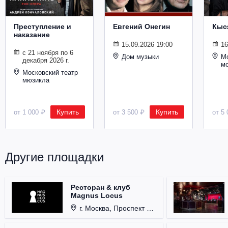
Преступление и
Евгений Онегин
Кыс
наказание
15.09.2026 19:00
16
с 21 ноября по 6
Дом музыки
Мо
декабря 2026 г.
м
Московский театр
мюзикла
Купить
Купить
от 1 000 ₽
от 3 500 ₽
от 5 
Другие площадки
Ресторан & клуб
Magnus Locus
г. Москва, Проспект Мира, д. 12, стр. 9.