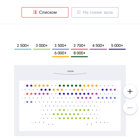
Металл
Списком
На схеме зала