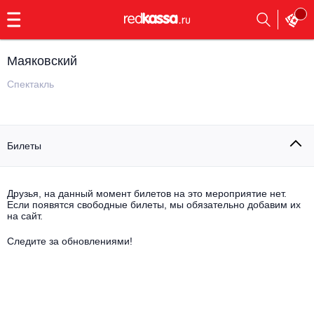
с
9:00
до
23:00
Маяковский
Заказать
обратный
Спектакль
звонок
Главная
Все события
Билеты
Выбрать мероприятие
Инди
Все события
Как купить
Электронная музыка
Друзья, на данный момент билетов на это мероприятие нет.
Если появятся свободные билеты, мы обязательно добавим их
на сайт.
Rap, hip-hop, RnB
Все события
Следите за обновлениями!
Контакты
Панк
Поэтический вечер
Все события
Выбрать другой город
Концерты на теплоходе
Опера