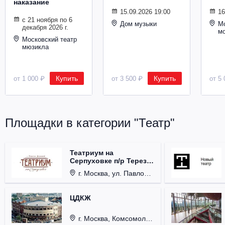
наказание
Металл
15.09.2026 19:00
16
с 21 ноября по 6
Дом музыки
Мо
декабря 2026 г.
м
Московский театр
мюзикла
Купить
Купить
от 1 000 ₽
от 3 500 ₽
от 5 
Площадки в категории "Театр"
Театриум на
Серпуховке п/р Терезы
Дуровой
г. Москва, ул. Павловская, д. 6.
ЦДКЖ
г. Москва, Комсомольская пл., д. 4.