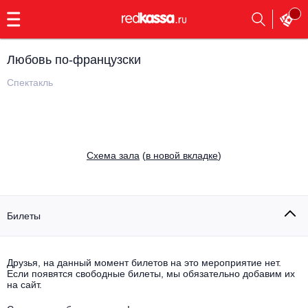
с
9:00
до
23:00
Любовь по-французски
Заказать
обратный
Спектакль
звонок
Главная
Все события
Выбрать мероприятие
Инди
Cхема зала
(
в новой вкладке
)
Все события
Как купить
Электронная музыка
Rap, hip-hop, RnB
Билеты
Все события
Контакты
Панк
Поэтический вечер
Друзья, на данный момент билетов на это мероприятие нет.
Если появятся свободные билеты, мы обязательно добавим их
Все события
Выбрать другой город
Концерты на теплоходе
на сайт.
Опера