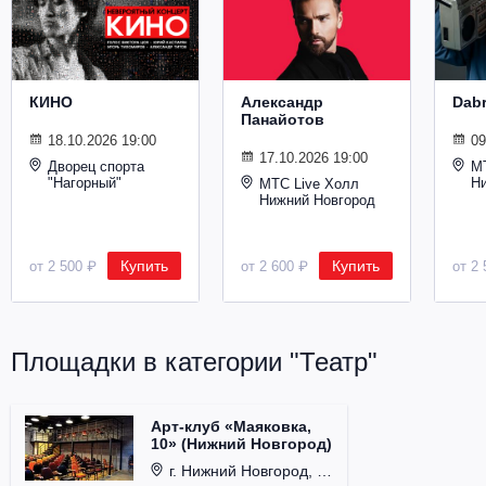
Металл
КИНО
Александр
Dab
Панайотов
18.10.2026 19:00
09
17.10.2026 19:00
Дворец спорта
М
"Нагорный"
Н
МТС Live Холл
Нижний Новгород
Купить
Купить
от 2 500 ₽
от 2 600 ₽
от 2 
Площадки в категории "Театр"
Арт-клуб «Маяковка,
10» (Нижний Новгород)
г. Нижний Новгород, ул. Рождественская, д. 10.