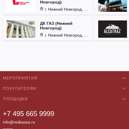
Новгород)
г. Нижний Новгород, Площадь Октябрьская, д. 1.
ДК ГАЗ (Нижний
Новгород)
г. Нижний Новгород, ул. Смирнова, д. 12.
МЕРОПРИЯТИЯ
ПОКУПАТЕЛЯМ
Концерты
ПЛОЩАДКИ
О нас
Классика
+7 495 665 9999
Бар/Ресторан/Кафе
Как купить
Театры
info@redkassa.ru
Клуб
Возврат билетов
Фестивали