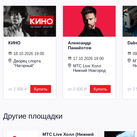
Металл
КИНО
Александр
Dab
Панайотов
18.10.2026 19:00
09
17.10.2026 19:00
Дворец спорта
М
"Нагорный"
Н
МТС Live Холл
Нижний Новгород
Купить
Купить
от 2 500 ₽
от 2 600 ₽
от 2 
Другие площадки
МТС Live Холл (Нижний