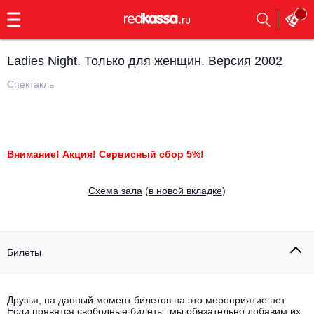
с
9:00
до
23:00
Ladies Night. Только для женщин. Версия 2002
Заказать
обратный
Спектакль
звонок
Главная
Все события
Выбрать мероприятие
Инди
Внимание! Акция! Сервисный сбор 5%!
Все события
Как купить
Электронная музыка
Cхема зала
(
в новой вкладке
)
Rap, hip-hop, RnB
Все события
Контакты
Панк
Билеты
Поэтический вечер
Все события
Выбрать другой город
Концерты на теплоходе
Опера
Друзья, на данный момент билетов на это мероприятие нет.
Если появятся свободные билеты, мы обязательно добавим их