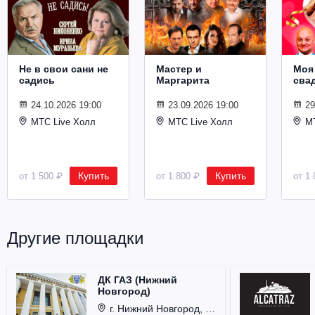
Не в свои сани не
Мастер и
Моя
садись
Маргарита
сва
24.10.2026 19:00
23.09.2026 19:00
29
МТС Live Холл
МТС Live Холл
М
Купить
Купить
от 1 500 ₽
от 1 800 ₽
от 1 
Другие площадки
ДК ГАЗ (Нижний
Новгород)
г. Нижний Новгород, ул. Смирнова, д. 12.