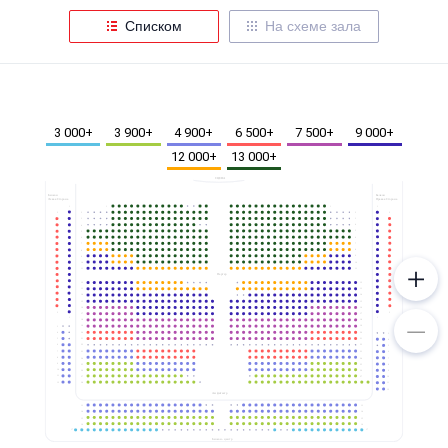
Металл
Списком
На схеме зала