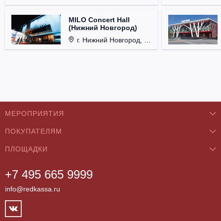
MILO Concert Hall
(Нижний Новгород)
г. Нижний Новгород, ул. Родионова, д. 4.
МЕРОПРИЯТИЯ
ПОКУПАТЕЛЯМ
Концерты
ПЛОЩАДКИ
О нас
Классика
+7 495 665 9999
Бар/Ресторан/Кафе
Как купить
Театры
info@redkassa.ru
Клуб
Возврат билетов
Фестивали
Концертный зал
Контакты
Спорт