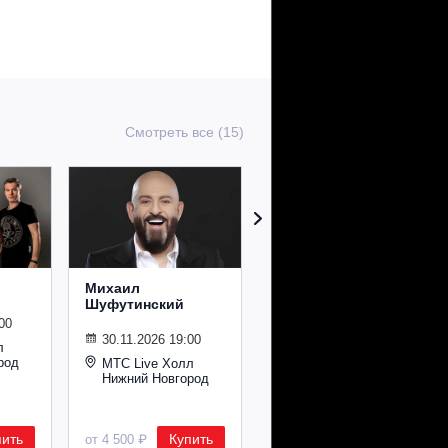
Смотреть все (15)
Михаил
Сурганова и
Шуфутинский
Оркестр
00
30.11.2026 19:00
02.11.2026 19:00
л
род
МТС Live Холл
МТС Live Холл
Нижний Новгород
Нижний Новгород
пить
Купить
Купить
от 4 500 ₽
от 2 600 ₽