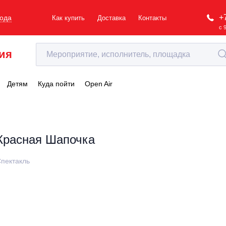
+
рода
Как купить
Доставка
Контакты
с 
ия
Детям
Куда пойти
Open Air
Красная Шапочка
пектакль