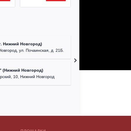
ДК "Кра
. Нижний Новгород)
г. Ниж
Новгород, ул. Почаинская, д. 21Б.
NENAVIS
" (Нижний Новгород)
г. Нижний
ский, 10, Нижний Новгород