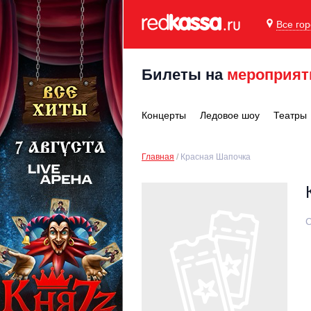
Все го
Билеты на
мероприят
Концерты
Ледовое шоу
Театры
Главная
Красная Шапочка
С