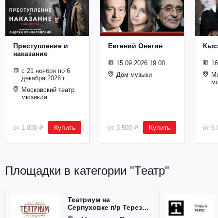
Металл
Преступление и
Евгений Онегин
Кыс
наказание
15.09.2026 19:00
16
с 21 ноября по 6
Дом музыки
Мо
декабря 2026 г.
м
Московский театр
мюзикла
Купить
Купить
от 1 000 ₽
от 3 500 ₽
от 5 
Площадки в категории "Театр"
Театриум на
Серпуховке п/р Терезы
Дуровой