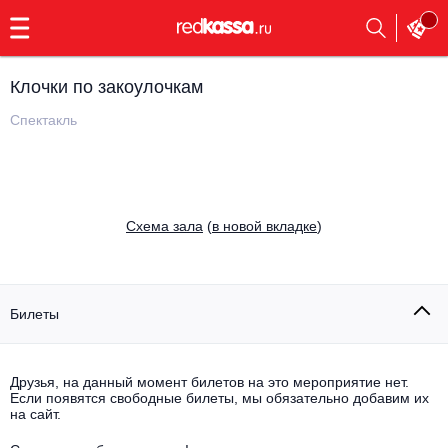
с
9:00
до
23:00
Клочки по закоулочкам
Заказать
обратный
Спектакль
звонок
Главная
Все события
Выбрать мероприятие
Инди
Cхема зала
(
в новой вкладке
)
Все события
Как купить
Электронная музыка
Rap, hip-hop, RnB
Билеты
Все события
Контакты
Панк
Поэтический вечер
Друзья, на данный момент билетов на это мероприятие нет.
Если появятся свободные билеты, мы обязательно добавим их
Все события
Выбрать другой город
Концерты на теплоходе
на сайт.
Опера