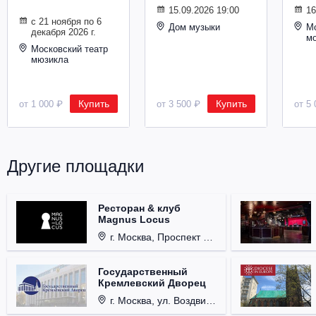
Металл
15.09.2026 19:00
16
с 21 ноября по 6
Дом музыки
Мо
декабря 2026 г.
м
Московский театр
мюзикла
Купить
Купить
от 1 000 ₽
от 3 500 ₽
от 5 
Другие площадки
Ресторан & клуб
Magnus Locus
г. Москва, Проспект Мира, д. 12, стр. 9.
Государственный
Кремлевский Дворец
г. Москва, ул. Воздвиженка, д. 1, Кремль.