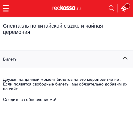
с
9:00
до
23:00
Спектакль по китайской сказке и чайная
Заказать
церемония
обратный
звонок
Главная
Все события
Билеты
Выбрать мероприятие
Инди
Все события
Как купить
Электронная музыка
Друзья, на данный момент билетов на это мероприятие нет.
Если появятся свободные билеты, мы обязательно добавим их
на сайт.
Rap, hip-hop, RnB
Все события
Следите за обновлениями!
Контакты
Панк
Поэтический вечер
Все события
Выбрать другой город
Концерты на теплоходе
Опера