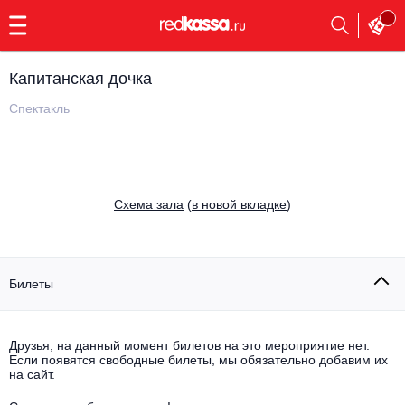
с
9:00
до
23:00
Капитанская дочка
Заказать
обратный
Спектакль
звонок
Главная
Все события
Выбрать мероприятие
Инди
Cхема зала
(
в новой вкладке
)
Все события
Как купить
Электронная музыка
Rap, hip-hop, RnB
Билеты
Все события
Контакты
Панк
Поэтический вечер
Друзья, на данный момент билетов на это мероприятие нет.
Если появятся свободные билеты, мы обязательно добавим их
Все события
Выбрать другой город
Концерты на теплоходе
на сайт.
Опера