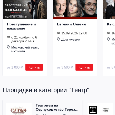
Металл
Преступление и
Евгений Онегин
Кыс
наказание
15.09.2026 19:00
16
с 21 ноября по 6
Дом музыки
Мо
декабря 2026 г.
м
Московский театр
мюзикла
Купить
Купить
от 1 000 ₽
от 3 500 ₽
от 5 
Площадки в категории "Театр"
Театриум на
Серпуховке п/р Терезы
Дуровой