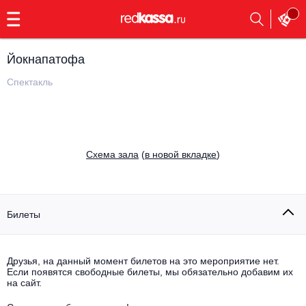
с
9:00
до
23:00
Йокнапатофа
Заказать
обратный
Спектакль
звонок
Главная
Все события
Выбрать мероприятие
Инди
Cхема зала
(
в новой вкладке
)
Все события
Как купить
Электронная музыка
Rap, hip-hop, RnB
Билеты
Все события
Контакты
Панк
Поэтический вечер
Друзья, на данный момент билетов на это мероприятие нет.
Если появятся свободные билеты, мы обязательно добавим их
Все события
Выбрать другой город
Концерты на теплоходе
на сайт.
Опера