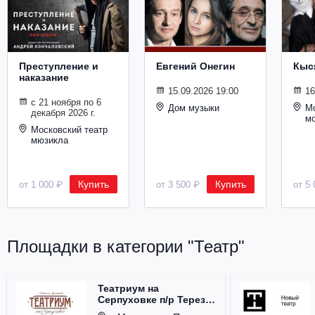
Металл
Преступление и
Евгений Онегин
Кыс
наказание
15.09.2026 19:00
16
с 21 ноября по 6
Дом музыки
Мо
декабря 2026 г.
м
Московский театр
мюзикла
Купить
Купить
от 1 000 ₽
от 3 500 ₽
от 5 
Площадки в категории "Театр"
Театриум на
Серпуховке п/р Терезы
Дуровой