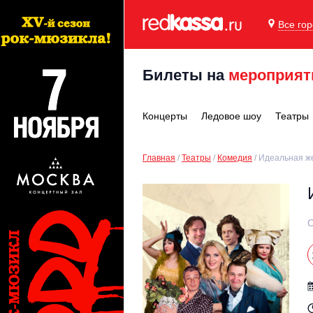
Все го
Билеты на
мероприят
Концерты
Ледовое шоу
Театры
Главная
Театры
Комедия
Идеальная ж
С