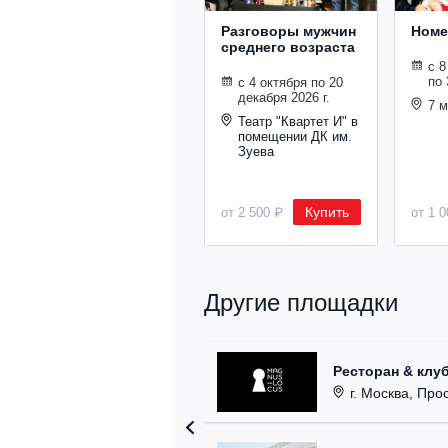
Разговоры мужчин
Номе
среднего возраста
с 8
по 
с 4 октября по 20
декабря 2026 г.
7 
Театр "Квартет И" в
помещении ДК им.
Зуева
Купить
от 2 500 ₽
от 1 
Другие площадки
Ресторан & клу
г. Москва, Прос