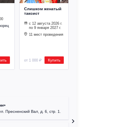
Слишком женатый
С кем
таксист
поведешься...
00
с 12 августа 2026 г.
23.09.2026 19:00
ворец
по 9 января 2027 г.
Театриум на
11 мест проведения
Серпуховке.
пить
Купить
Купить
от 1 000 ₽
от 2 000 ₽
Римско-
нн»
г. Москв
ул. Пресненский Вал, д. 6, стр. 1.