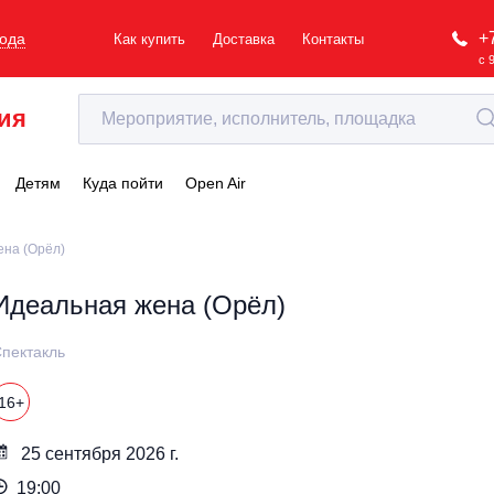
+
рода
Как купить
Доставка
Контакты
с 
ия
Детям
Куда пойти
Open Air
ена (Орёл)
Идеальная жена (Орёл)
пектакль
16+
25 сентября 2026 г.
19:00