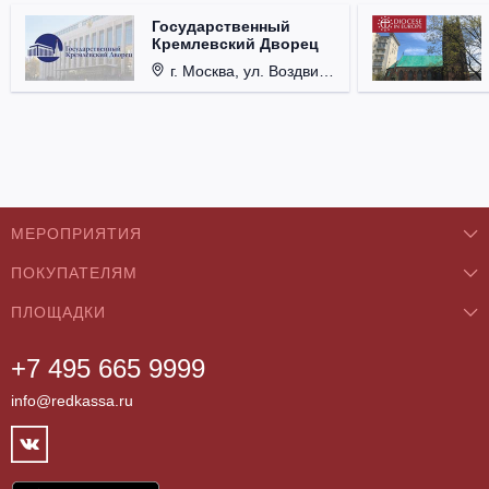
Государственный
Кремлевский Дворец
г. Москва, ул. Воздвиженка, д. 1, Кремль.
МЕРОПРИЯТИЯ
ПОКУПАТЕЛЯМ
Концерты
ПЛОЩАДКИ
О нас
Классика
+7 495 665 9999
Бар/Ресторан/Кафе
Как купить
Театры
info@redkassa.ru
Клуб
Возврат билетов
Фестивали
Концертный зал
Контакты
Спорт
Театр