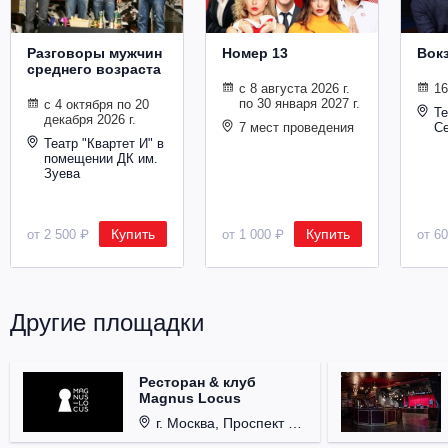
Разговоры мужчин
Номер 13
Вокз
среднего возраста
с 8 августа 2026 г.
16
по 30 января 2027 г.
с 4 октября по 20
Те
декабря 2026 г.
7 мест проведения
Се
Театр "Квартет И" в
помещении ДК им.
Зуева
Купить
Купить
от 2 500 ₽
от 1 000 ₽
от 6
Другие площадки
Ресторан & клуб
Magnus Locus
г. Москва, Проспект Мира, д. 12, стр. 9.