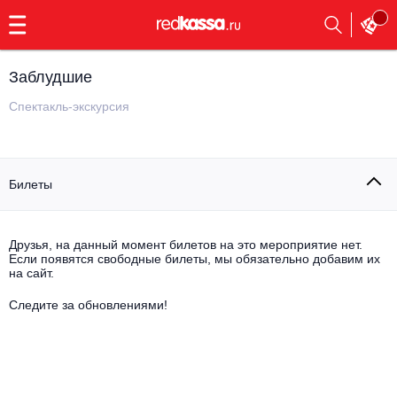
с
9:00
до
23:00
Заблудшие
Заказать
обратный
Спектакль-экскурсия
звонок
Главная
Все события
Билеты
Выбрать мероприятие
Инди
Все события
Как купить
Электронная музыка
Друзья, на данный момент билетов на это мероприятие нет.
Если появятся свободные билеты, мы обязательно добавим их
на сайт.
Rap, hip-hop, RnB
Все события
Следите за обновлениями!
Контакты
Панк
Поэтический вечер
Все события
Выбрать другой город
Концерты на теплоходе
Опера