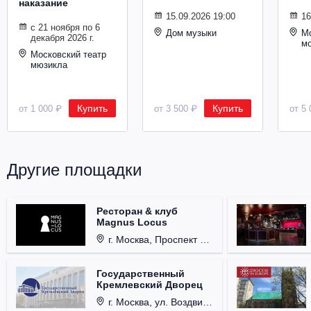
наказание
Металл
15.09.2026 19:00
16
с 21 ноября по 6
Дом музыки
Мо
декабря 2026 г.
м
Московский театр
мюзикла
Купить
Купить
от 1 000 ₽
от 3 500 ₽
от 5 
Другие площадки
Ресторан & клуб
Magnus Locus
г. Москва, Проспект Мира, д. 12, стр. 9.
Государственный
Кремлевский Дворец
г. Москва, ул. Воздвиженка, д. 1, Кремль.