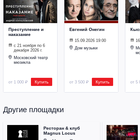
Металл
Преступление и
Евгений Онегин
Кыс
наказание
15.09.2026 19:00
16
с 21 ноября по 6
Дом музыки
Мо
декабря 2026 г.
м
Московский театр
мюзикла
Купить
Купить
от 1 000 ₽
от 3 500 ₽
от 5 
Другие площадки
Ресторан & клуб
Magnus Locus