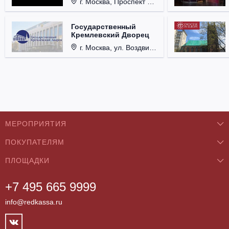
г. Москва, Проспект Мира, д. 12, стр. 9.
Государственный
Кремлевский Дворец
г. Москва, ул. Воздвиженка, д. 1, Кремль.
МЕРОПРИЯТИЯ
ПОКУПАТЕЛЯМ
Концерты
ПЛОЩАДКИ
О нас
Классика
+7 495 665 9999
Бар/Ресторан/Кафе
Как купить
Театры
info@redkassa.ru
Клуб
Возврат билетов
Фестивали
Концертный зал
Контакты
Спорт