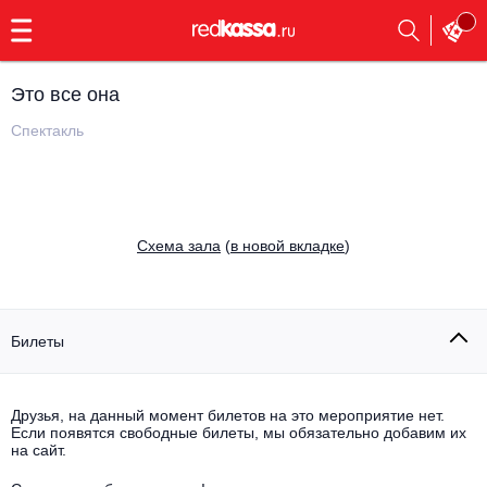
с
9:00
до
23:00
Это все она
Заказать
обратный
Спектакль
звонок
Главная
Все события
Выбрать мероприятие
Инди
Cхема зала
(
в новой вкладке
)
Все события
Как купить
Электронная музыка
Rap, hip-hop, RnB
Билеты
Все события
Контакты
Панк
Поэтический вечер
Друзья, на данный момент билетов на это мероприятие нет.
Если появятся свободные билеты, мы обязательно добавим их
Все события
Выбрать другой город
Концерты на теплоходе
на сайт.
Опера