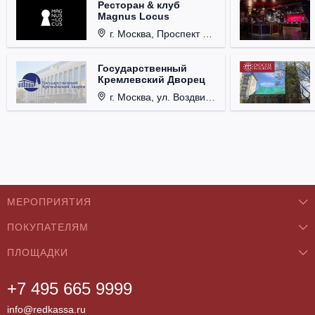
Ресторан & клуб
Magnus Locus
г. Москва, Проспект Мира, д. 12, стр. 9.
Государственный
Кремлевский Дворец
г. Москва, ул. Воздвиженка, д. 1, Кремль.
МЕРОПРИЯТИЯ
ПОКУПАТЕЛЯМ
Концерты
ПЛОЩАДКИ
О нас
Классика
+7 495 665 9999
Бар/Ресторан/Кафе
Как купить
Театры
info@redkassa.ru
Клуб
Возврат билетов
Фестивали