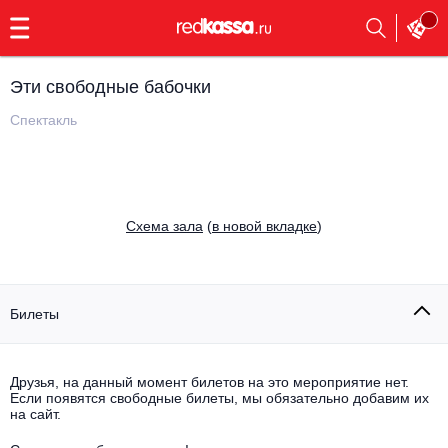
с
9:00
до
23:00
Эти свободные бабочки
Заказать
обратный
Спектакль
звонок
Главная
Все события
Выбрать мероприятие
Инди
Cхема зала
(
в новой вкладке
)
Все события
Как купить
Электронная музыка
Rap, hip-hop, RnB
Билеты
Все события
Контакты
Панк
Опера
Друзья, на данный момент билетов на это мероприятие нет.
Если появятся свободные билеты, мы обязательно добавим их
Все события
Выбрать другой город
Концерты на теплоходе
на сайт.
Известные актёры