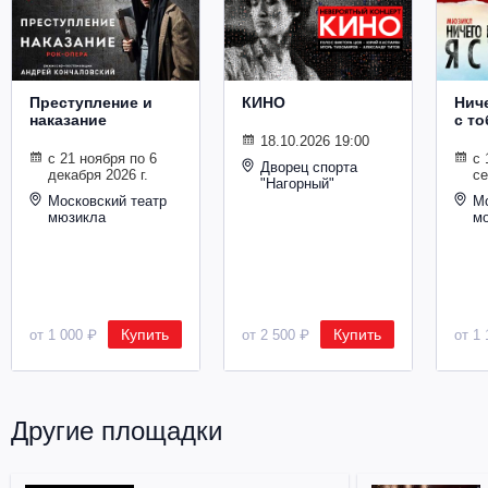
Металл
Преступление и
КИНО
Ниче
наказание
с то
18.10.2026 19:00
с 21 ноября по 6
с 
Дворец спорта
декабря 2026 г.
се
"Нагорный"
Московский театр
Мо
мюзикла
м
Купить
Купить
от 1 000 ₽
от 2 500 ₽
от 1 
Другие площадки