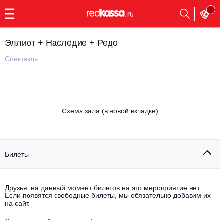
с
9:00
до
23:00
Эллиот + Наследие + Редо
Заказать
обратный
Спектакль
звонок
Главная
Все события
Выбрать мероприятие
Инди
Cхема зала
(
в новой вкладке
)
Все события
Как купить
Электронная музыка
Rap, hip-hop, RnB
Билеты
Все события
Контакты
Панк
Поэтический вечер
Друзья, на данный момент билетов на это мероприятие нет.
Если появятся свободные билеты, мы обязательно добавим их
Все события
Выбрать другой город
Концерты на теплоходе
на сайт.
Опера