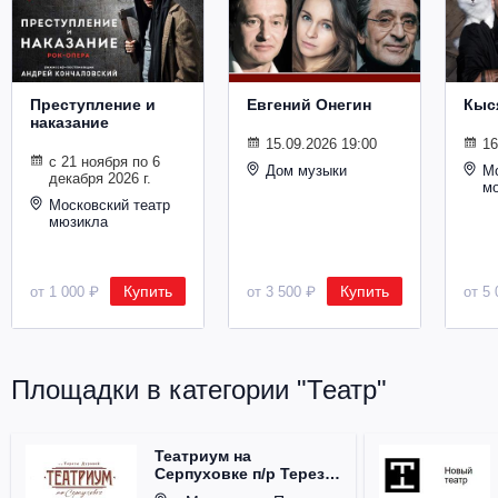
Металл
Преступление и
Евгений Онегин
Кыс
наказание
15.09.2026 19:00
16
с 21 ноября по 6
Дом музыки
Мо
декабря 2026 г.
м
Московский театр
мюзикла
Купить
Купить
от 1 000 ₽
от 3 500 ₽
от 5 
Площадки в категории "Театр"
Театриум на
Серпуховке п/р Терезы
Дуровой