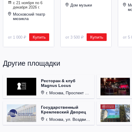
с 21 ноября по 6
Металл
Дом музыки
Мо
декабря 2026 г.
м
Московский театр
мюзикла
Купить
Купить
от 1 000 ₽
от 3 500 ₽
от 5 
Другие площадки
Ресторан & клуб
Magnus Locus
г. Москва, Проспект Мира, д. 12, стр. 9.
Государственный
Кремлевский Дворец
г. Москва, ул. Воздвиженка, д. 1, Кремль.