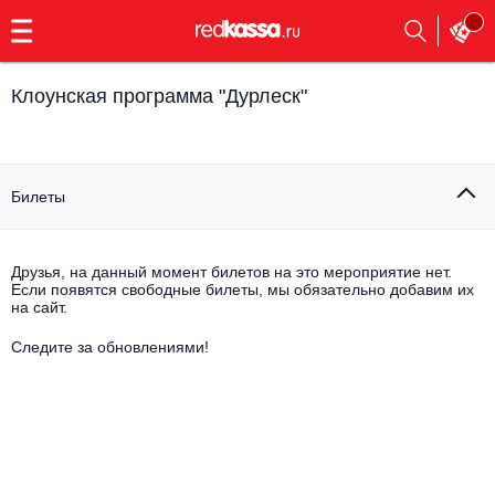
с
9:00
до
23:00
Клоунская программа "Дурлеск"
Заказать
обратный
звонок
Главная
Все события
Билеты
Выбрать мероприятие
Инди
Все события
Друзья, на данный момент билетов на это мероприятие нет.
Как купить
Электронная музыка
Если появятся свободные билеты, мы обязательно добавим их
на сайт.
Rap, hip-hop, RnB
Следите за обновлениями!
Все события
Контакты
Панк
Поэтический вечер
Все события
Выбрать другой город
Концерты на теплоходе
Опера