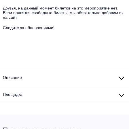
Другое для детей
Поп и эстрада
Известные актёры
Друзья, на данный момент билетов на это мероприятие нет.
Все события
Если появятся свободные билеты, мы обязательно добавим их
Детский концерт
на сайт.
Альтернатива
Комедия
Следите за обновлениями!
Детский спектакль
Классическая музыка
Все события
Творческий вечер
Детское шоу
Круиз Фест
Мюзикл, оперетта
Детский мюзикл
Open-air на ВДНХ
Балет
Джаз и блюз
Описание
Драма
Этно, фолк, кантри
Музыкальный спектакль
Площадка
Рок
Спектакль
Шансон, романс, авторская песня
Иммерсивный спектакль