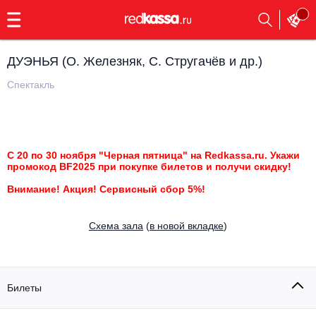
с
9:00
до
23:00
ДУЭНЬЯ (О. Железняк, С. Стругачёв и др.)
Заказать
обратный
Спектакль
звонок
Главная
Все события
Выбрать мероприятие
Инди
С 20 по 30 ноября "Черная пятница" на Redkassa.ru. Укажи
промокод BF2025 при покупке билетов и получи скидку!
Все события
Как купить
Электронная музыка
Внимание! Акция! Сервисный сбор 5%!
Rap, hip-hop, RnB
Все события
Cхема зала
(
в новой вкладке
)
Контакты
Панк
Поэтический вечер
Все события
Билеты
Выбрать другой город
Концерты на теплоходе
Опера