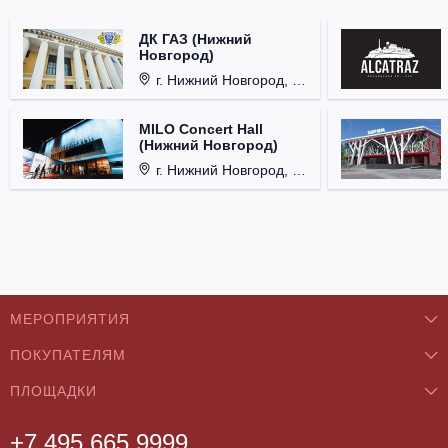
ДК ГАЗ (Нижний
Новгород)
г. Нижний Новгород, ул. Смирнова, д. 12.
MILO Concert Hall
(Нижний Новгород)
г. Нижний Новгород, ул. Родионова, д. 4.
МЕРОПРИЯТИЯ
ПОКУПАТЕЛЯМ
Концерты
ПЛОЩАДКИ
О нас
Классика
+7 495 665 9999
Бар/Ресторан/Кафе
Как купить
Театры