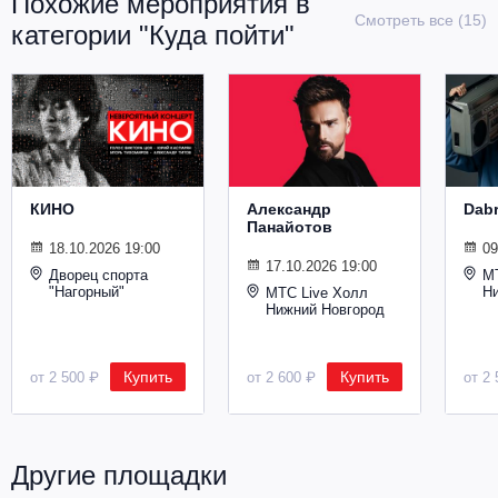
Похожие мероприятия в
Металл
Смотреть все (15)
категории "Куда пойти"
КИНО
Александр
Dab
Панайотов
18.10.2026 19:00
09
17.10.2026 19:00
Дворец спорта
М
"Нагорный"
Н
МТС Live Холл
Нижний Новгород
Купить
Купить
от 2 500 ₽
от 2 600 ₽
от 2 
Другие площадки