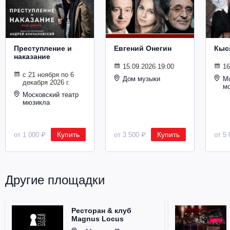
Металл
Преступление и
Евгений Онегин
Кыс
наказание
15.09.2026 19:00
16
с 21 ноября по 6
Дом музыки
Мо
декабря 2026 г.
м
Московский театр
мюзикла
Купить
Купить
от 1 000 ₽
от 3 500 ₽
от 5 
Другие площадки
Ресторан & клуб
Magnus Locus