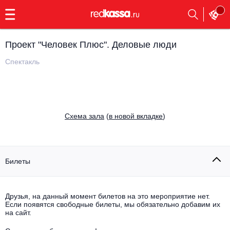
с
9:00
до
23:00
Проект "Человек Плюс". Деловые люди
Заказать
обратный
Спектакль
звонок
Главная
Все события
Выбрать мероприятие
Инди
Cхема зала
(
в новой вкладке
)
Все события
Как купить
Электронная музыка
Rap, hip-hop, RnB
Билеты
Все события
Контакты
Панк
Поэтический вечер
Друзья, на данный момент билетов на это мероприятие нет.
Если появятся свободные билеты, мы обязательно добавим их
Все события
Выбрать другой город
Концерты на теплоходе
на сайт.
Опера