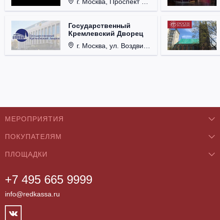
г. Москва, Проспект Мира, д. 12, стр. 9.
Государственный
Кремлевский Дворец
г. Москва, ул. Воздвиженка, д. 1, Кремль.
МЕРОПРИЯТИЯ
ПОКУПАТЕЛЯМ
Концерты
ПЛОЩАДКИ
О нас
Классика
+7 495 665 9999
Бар/Ресторан/Кафе
Как купить
Театры
info@redkassa.ru
Клуб
Возврат билетов
Фестивали
Концертный зал
Контакты
Спорт