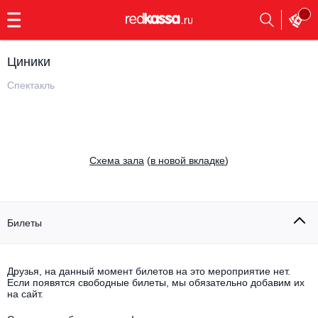
с
9:00
до
23:00
Циники
Заказать
обратный
Спектакль
звонок
Главная
Все события
Выбрать мероприятие
Инди
Cхема зала
(
в новой вкладке
)
Все события
Как купить
Электронная музыка
Rap, hip-hop, RnB
Билеты
Все события
Контакты
Панк
Поэтический вечер
Друзья, на данный момент билетов на это мероприятие нет.
Если появятся свободные билеты, мы обязательно добавим их
Все события
Выбрать другой город
Концерты на теплоходе
на сайт.
Опера