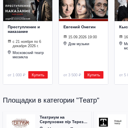
Металл
Преступление и
Евгений Онегин
Кыс
наказание
15.09.2026 19:00
16
с 21 ноября по 6
Дом музыки
Мо
декабря 2026 г.
м
Московский театр
мюзикла
Купить
Купить
от 1 000 ₽
от 3 500 ₽
от 5 
Площадки в категории "Театр"
Театриум на
Серпуховке п/р Терезы
Дуровой