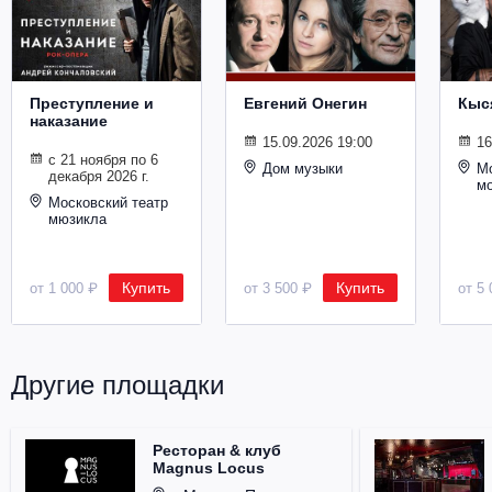
Металл
Преступление и
Евгений Онегин
Кыс
наказание
15.09.2026 19:00
16
с 21 ноября по 6
Дом музыки
Мо
декабря 2026 г.
м
Московский театр
мюзикла
Купить
Купить
от 1 000 ₽
от 3 500 ₽
от 5 
Другие площадки
Ресторан & клуб
Magnus Locus