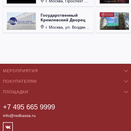
г. Москва, Проспект Мира, д. 12, стр. 9.
Государственный
Кремлевский Дворец
г. Москва, ул. Воздвиженка, д. 1, Кремль.
МЕРОПРИЯТИЯ
ПОКУПАТЕЛЯМ
Концерты
ПЛОЩАДКИ
О нас
Классика
+7 495 665 9999
Бар/Ресторан/Кафе
Как купить
Театры
info@redkassa.ru
Клуб
Возврат билетов
Фестивали
Концертный зал
Контакты
Спорт