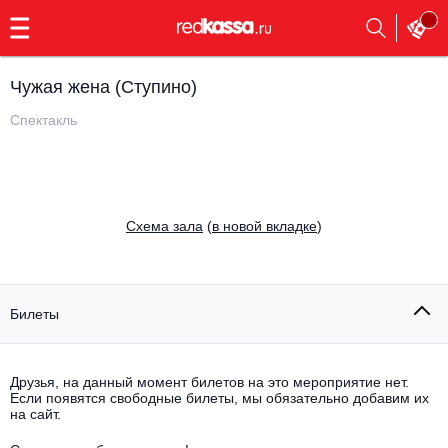
с
9:00
до
23:00
Чужая жена (Ступино)
Заказать
обратный
Спектакль
звонок
Главная
Все события
Выбрать мероприятие
Инди
Cхема зала
(
в новой вкладке
)
Все события
Как купить
Электронная музыка
Rap, hip-hop, RnB
Билеты
Все события
Контакты
Панк
Поэтический вечер
Друзья, на данный момент билетов на это мероприятие нет.
Если появятся свободные билеты, мы обязательно добавим их
Все события
Выбрать другой город
Концерты на теплоходе
на сайт.
Опера