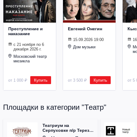
Металл
Преступление и
Евгений Онегин
Кыс
наказание
15.09.2026 19:00
16
с 21 ноября по 6
Дом музыки
Мо
декабря 2026 г.
м
Московский театр
мюзикла
Купить
Купить
от 1 000 ₽
от 3 500 ₽
от 5 
Площадки в категории "Театр"
Театриум на
Серпуховке п/р Терезы
Дуровой