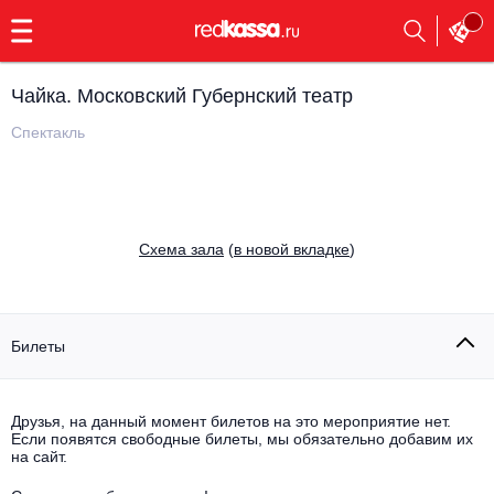
с
9:00
до
23:00
Чайка. Московский Губернский театр
Заказать
обратный
Спектакль
звонок
Главная
Все события
Выбрать мероприятие
Инди
Cхема зала
(
в новой вкладке
)
Все события
Как купить
Электронная музыка
Rap, hip-hop, RnB
Билеты
Все события
Контакты
Панк
Поэтический вечер
Друзья, на данный момент билетов на это мероприятие нет.
Если появятся свободные билеты, мы обязательно добавим их
Все события
Выбрать другой город
Концерты на теплоходе
на сайт.
Опера