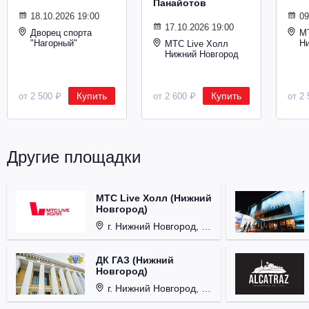
Панайотов
Металл
18.10.2026 19:00
09
17.10.2026 19:00
Дворец спорта
М
"Нагорный"
Н
МТС Live Холл
Нижний Новгород
Купить
Купить
от 2 500 ₽
от 2 600 ₽
от 2 
Другие площадки
МТС Live Холл (Нижний
Новгород)
г. Нижний Новгород, Площадь Октябрьская, д. 1.
ДК ГАЗ (Нижний
Новгород)
г. Нижний Новгород, ул. Смирнова, д. 12.