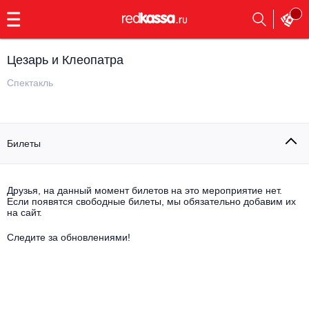
с
9:00
до
23:00
Цезарь и Клеопатра
Заказать
обратный
Спектакль
звонок
Главная
Все события
Билеты
Выбрать мероприятие
Инди
Все события
Как купить
Электронная музыка
Друзья, на данный момент билетов на это мероприятие нет.
Если появятся свободные билеты, мы обязательно добавим их
на сайт.
Rap, hip-hop, RnB
Все события
Следите за обновлениями!
Контакты
Панк
Поэтический вечер
Все события
Выбрать другой город
Концерты на теплоходе
Опера