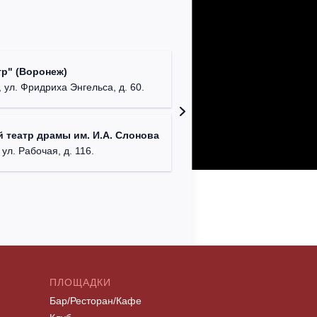
Культур
р" (Воронеж)
театр"
 ул. Фридриха Энгельса, д. 60.
г. Орех
ДК им. 
 театр драмы им. И.А. Слонова
г. Моск
 ул. Рабочая, д. 116.
ПЛОЩАДКИ
Бар/Ресторан/Кафе