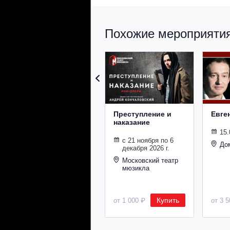
Похожие мероприятия 
Преступление и
Евге
наказание
15.
с 21 ноября по 6
До
декабря 2026 г.
Московский театр
мюзикла
Купить
от 1 000 ₽
от 3 