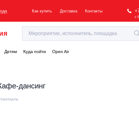
+
рода
Как купить
Доставка
Контакты
с 
ия
Детям
Куда пойти
Open Air
Кафе-дансинг
пектакль