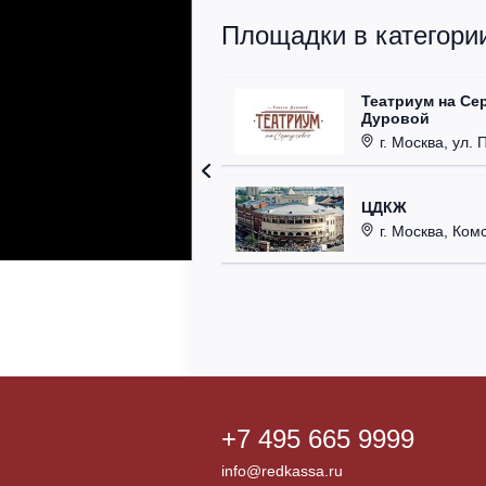
Площадки в категории
Театриум на Се
Дуровой
г. Москва, ул. 
ЦДКЖ
г. Москва, Комс
+7 495 665 9999
info@redkassa.ru