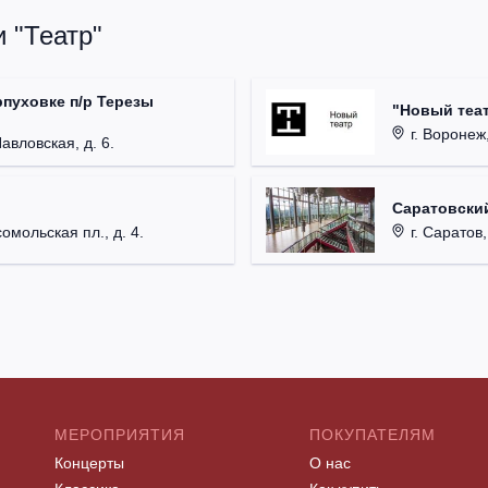
 "Театр"
рпуховке п/р Терезы
"Новый теат
г. Воронеж,
Павловская, д. 6.
Саратовский
омольская пл., д. 4.
г. Саратов,
МЕРОПРИЯТИЯ
ПОКУПАТЕЛЯМ
Концерты
О нас