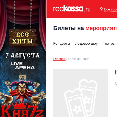
Все го
Билеты на
мероприят
Концерты
Ледовое шоу
Театры
Главная
Кафе-дансинг
С