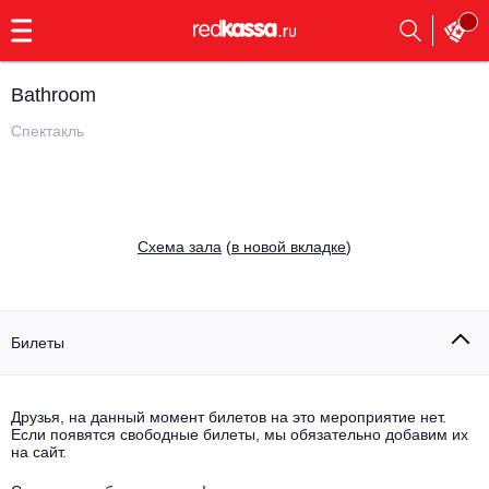
с
9:00
до
23:00
Bathroom
Заказать
обратный
Спектакль
звонок
Главная
Все события
Выбрать мероприятие
Инди
Cхема зала
(
в новой вкладке
)
Все события
Как купить
Электронная музыка
Rap, hip-hop, RnB
Билеты
Все события
Контакты
Панк
Поэтический вечер
Друзья, на данный момент билетов на это мероприятие нет.
Если появятся свободные билеты, мы обязательно добавим их
Все события
Выбрать другой город
Концерты на теплоходе
на сайт.
Опера