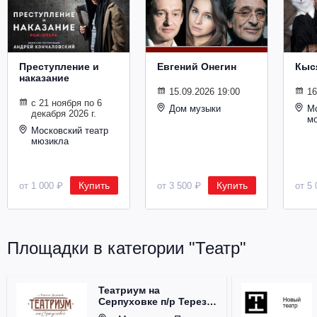
Металл
Преступление и
Евгений Онегин
Кыс
наказание
15.09.2026 19:00
16
с 21 ноября по 6
Дом музыки
Мо
декабря 2026 г.
м
Московский театр
мюзикла
Купить
Купить
от 1 000 ₽
от 3 500 ₽
от 5 
Площадки в категории "Театр"
Театриум на
Серпуховке п/р Терезы
Дуровой