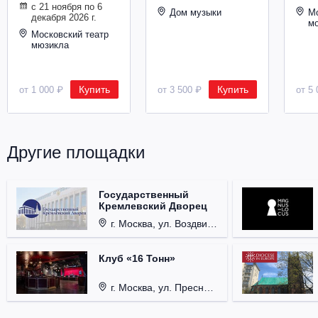
с 21 ноября по 6
Металл
Дом музыки
Мо
декабря 2026 г.
м
Московский театр
мюзикла
Купить
Купить
от 1 000 ₽
от 3 500 ₽
от 5 
Другие площадки
Государственный
Кремлевский Дворец
г. Москва, ул. Воздвиженка, д. 1, Кремль.
Клуб «16 Тонн»
г. Москва, ул. Пресненский Вал, д. 6, стр. 1.