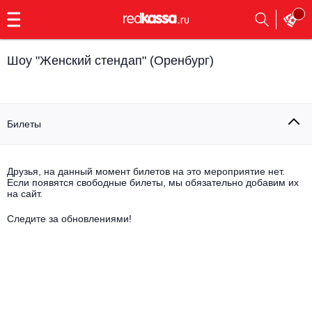
с
9:00
до
23:00
Шоу "Женский стендап" (Оренбург)
Заказать
обратный
звонок
Главная
Все события
Билеты
Выбрать мероприятие
Инди
Все события
Друзья, на данный момент билетов на это мероприятие нет.
Как купить
Электронная музыка
Если появятся свободные билеты, мы обязательно добавим их
на сайт.
Rap, hip-hop, RnB
Следите за обновлениями!
Все события
Контакты
Панк
Поэтический вечер
Все события
Выбрать другой город
Концерты на теплоходе
Опера