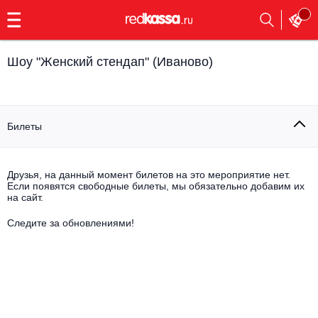
с
9:00
до
23:00
Шоу "Женский стендап" (Иваново)
Заказать
обратный
звонок
Главная
Все события
Билеты
Выбрать мероприятие
Инди
Все события
Друзья, на данный момент билетов на это мероприятие нет.
Как купить
Электронная музыка
Если появятся свободные билеты, мы обязательно добавим их
на сайт.
Rap, hip-hop, RnB
Следите за обновлениями!
Все события
Контакты
Панк
Поэтический вечер
Все события
Выбрать другой город
Концерты на теплоходе
Опера