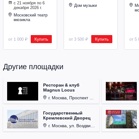
с 21 ноября по 6
Металл
Дом музыки
Мо
декабря 2026 г.
м
Московский театр
мюзикла
Купить
Купить
от 1 000 ₽
от 3 500 ₽
от 5 
Другие площадки
Ресторан & клуб
Magnus Locus
г. Москва, Проспект Мира, д. 12, стр. 9.
Государственный
Кремлевский Дворец
г. Москва, ул. Воздвиженка, д. 1, Кремль.