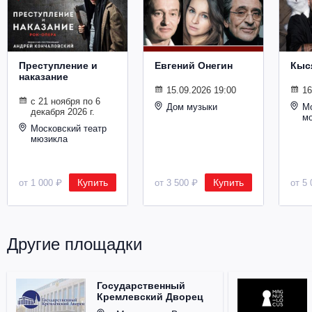
Металл
Преступление и
Евгений Онегин
Кыс
наказание
15.09.2026 19:00
16
с 21 ноября по 6
Дом музыки
Мо
декабря 2026 г.
м
Московский театр
мюзикла
Купить
Купить
от 1 000 ₽
от 3 500 ₽
от 5 
Другие площадки
Государственный
Кремлевский Дворец