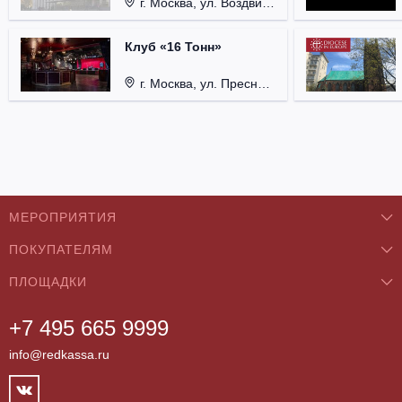
г. Москва, ул. Воздвиженка, д. 1, Кремль.
Клуб «16 Тонн»
г. Москва, ул. Пресненский Вал, д. 6, стр. 1.
МЕРОПРИЯТИЯ
ПОКУПАТЕЛЯМ
Концерты
ПЛОЩАДКИ
О нас
Классика
+7 495 665 9999
Бар/Ресторан/Кафе
Как купить
Театры
info@redkassa.ru
Клуб
Возврат билетов
Фестивали
Концертный зал
Контакты
Спорт