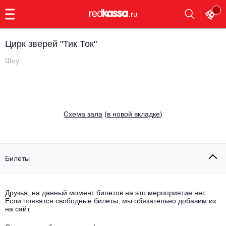
с
9:00
до
23:00
Цирк зверей "Тик Ток"
Заказать
обратный
Шоу
звонок
Главная
Все события
Выбрать мероприятие
Инди
Cхема зала
(
в новой вкладке
)
Все события
Как купить
Электронная музыка
Rap, hip-hop, RnB
Билеты
Все события
Контакты
Панк
Поэтический вечер
Друзья, на данный момент билетов на это мероприятие нет.
Если появятся свободные билеты, мы обязательно добавим их
Все события
Выбрать другой город
Концерты на теплоходе
на сайт.
Опера