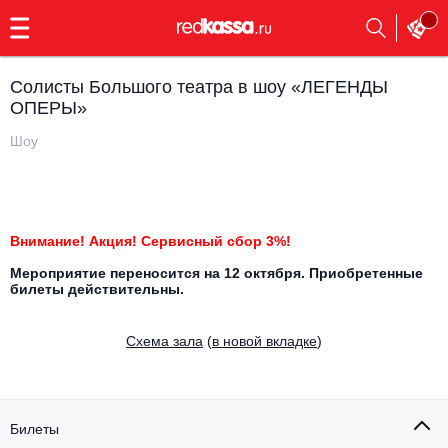
с
9:00
до
23:00
Солисты Большого театра в шоу «ЛЕГЕНДЫ
Заказать
ОПЕРЫ»
обратный
звонок
Шоу
Главная
Все события
Выбрать мероприятие
Инди
Все события
Внимание! Акция! Сервисный сбор 3%!
Как купить
Электронная музыка
Мероприятие переносится на 12 октября. Приобретенные
билеты действительны.
Rap, hip-hop, RnB
Все события
Cхема зала
(
в новой вкладке
)
Контакты
Панк
Поэтический вечер
Все события
Выбрать другой город
Концерты на теплоходе
Опера
Билеты