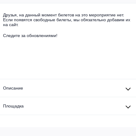
Другое для детей
Поп и эстрада
Известные актёры
Все события
Друзья, на данный момент билетов на это мероприятие нет.
Детский концерт
Альтернатива
Если появятся свободные билеты, мы обязательно добавим их
Комедия
на сайт.
Детский спектакль
Классическая музыка
Все события
Следите за обновлениями!
Творческий вечер
Детское шоу
Круиз Фест
Мюзикл, оперетта
Детский мюзикл
Open-air на ВДНХ
Балет
Джаз и блюз
Драма
Описание
Этно, фолк, кантри
Музыкальный спектакль
Площадка
Рок
Спектакль
Шансон, романс, авторская песня
Иммерсивный спектакль