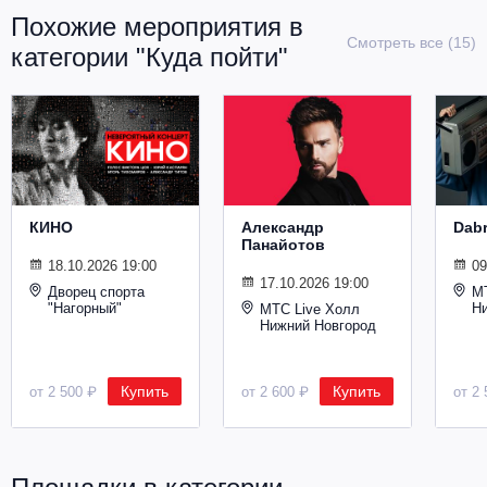
Металл
Похожие мероприятия в
Смотреть все (15)
категории "Куда пойти"
КИНО
Александр
Dab
Панайотов
18.10.2026 19:00
09
17.10.2026 19:00
Дворец спорта
М
"Нагорный"
Н
МТС Live Холл
Нижний Новгород
Купить
Купить
от 2 500 ₽
от 2 600 ₽
от 2 