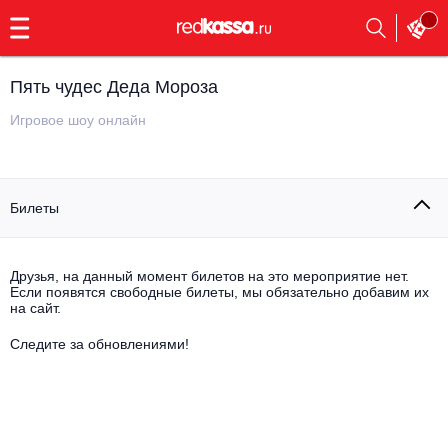
с
9:00
до
23:00
Пять чудес Деда Мороза
Заказать
обратный
Игровое шоу онлайн
звонок
Главная
Все события
Билеты
Выбрать мероприятие
Инди
Все события
Как купить
Электронная музыка
Друзья, на данный момент билетов на это мероприятие нет.
Если появятся свободные билеты, мы обязательно добавим их
на сайт.
Rap, hip-hop, RnB
Все события
Следите за обновлениями!
Контакты
Панк
Поэтический вечер
Все события
Выбрать другой город
Концерты на теплоходе
Опера