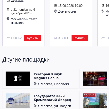
наказание
Металл
15.09.2026 19:00
16
с 21 ноября по 6
Дом музыки
Мо
декабря 2026 г.
м
Московский театр
мюзикла
Купить
Купить
от 1 000 ₽
от 3 500 ₽
от 5 
Другие площадки
Ресторан & клуб
Magnus Locus
г. Москва, Проспект Мира, д. 12, стр. 9.
Государственный
Кремлевский Дворец
г. Москва, ул. Воздвиженка, д. 1, Кремль.