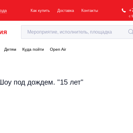
+
рода
Как купить
Доставка
Контакты
с 
ия
Детям
Куда пойти
Open Air
Шоу под дождем. "15 лет"