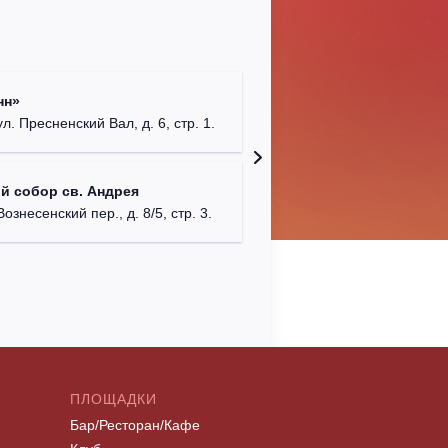
Римско-
нн»
г. Москв
ул. Пресненский Вал, д. 6, стр. 1.
Храм Хр
й собор св. Андрея
Соборо
Вознесенский пер., д. 8/5, стр. 3.
г. Моск
ПЛОЩАДКИ
Бар/Ресторан/Кафе