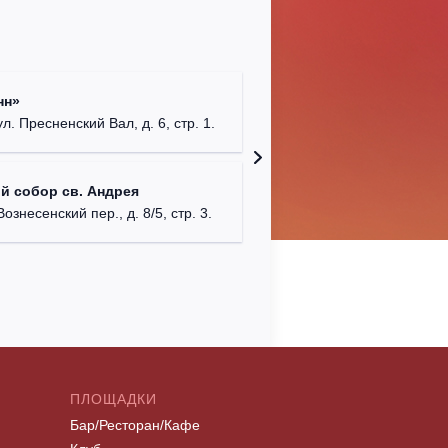
Храм Хр
нн»
Соборо
ул. Пресненский Вал, д. 6, стр. 1.
г. Моск
Театриу
й собор св. Андрея
Дурово
Вознесенский пер., д. 8/5, стр. 3.
г. Моск
ПЛОЩАДКИ
Бар/Ресторан/Кафе