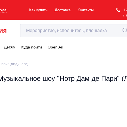
+
рода
Как купить
Доставка
Контакты
с 
ия
Детям
Куда пойти
Open Air
Пари" (Людиново)
Музыкальное шоу "Нотр Дам де Пари" (