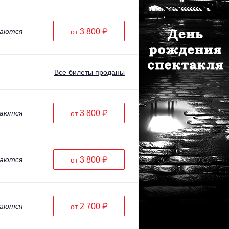
ваются
3 800 ₽
от
Все билеты проданы
ваются
3 800 ₽
от
ваются
3 800 ₽
от
ваются
2 700 ₽
от