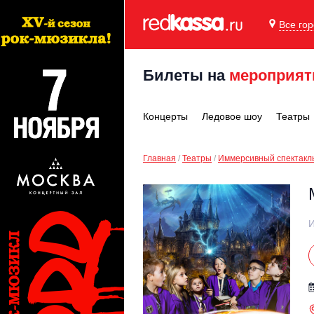
Все го
Билеты на
мероприят
Концерты
Ледовое шоу
Театры
Главная
Театры
Иммерсивный спектакл
И