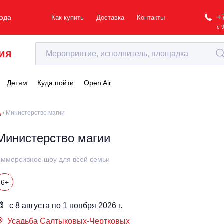
+
рода
Как купить
Доставка
Контакты
с 
ия
Детям
Куда пойти
Open Air
ь
Министерство магии
Министерство магии
ммерсивное шоу для всей семьи
6+
с 8 августа по 1 ноября 2026 г.
Усадьба Салтыковых-Чертковых