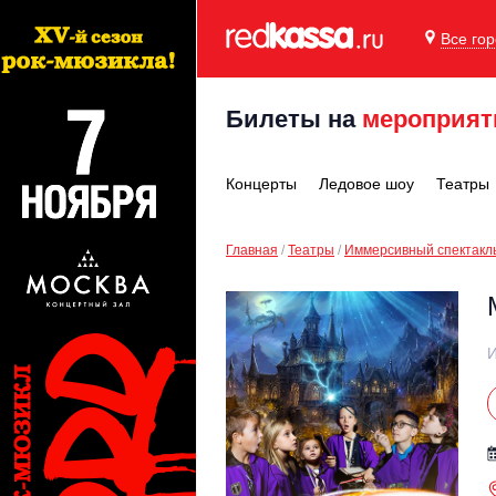
Все го
Билеты на
мероприят
Концерты
Ледовое шоу
Театры
Главная
Театры
Иммерсивный спектакл
И