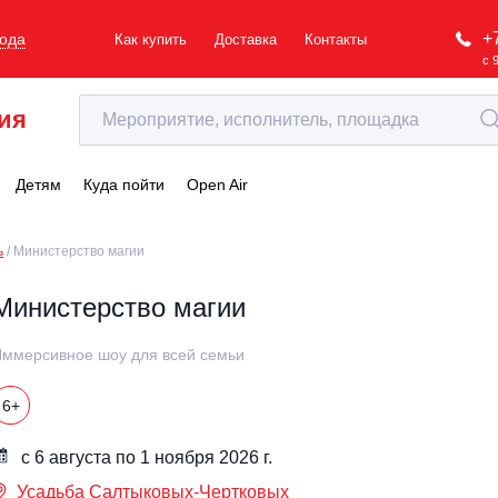
+
рода
Как купить
Доставка
Контакты
с 
ия
Детям
Куда пойти
Open Air
ь
Министерство магии
Министерство магии
ммерсивное шоу для всей семьи
6+
с 6 августа по 1 ноября 2026 г.
Усадьба Салтыковых-Чертковых