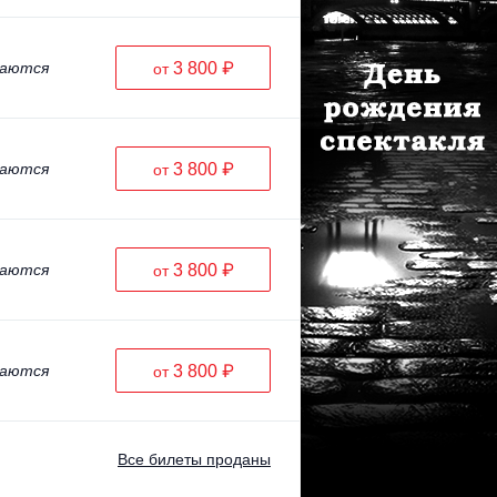
ваются
3 800 ₽
от
ваются
3 800 ₽
от
ваются
3 800 ₽
от
ваются
3 800 ₽
от
Все билеты проданы