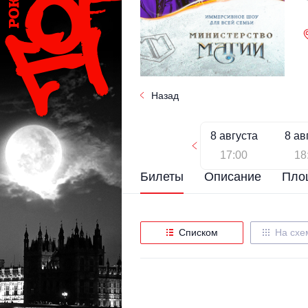
Назад
8 августа
8 ав
17:00
18
Билеты
Описание
Пло
Списком
На схе