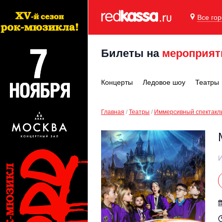
Все го
Билеты на
мероприят
Концерты
Ледовое шоу
Театры
Главная
Театры
Иммерсивный спектакл
И