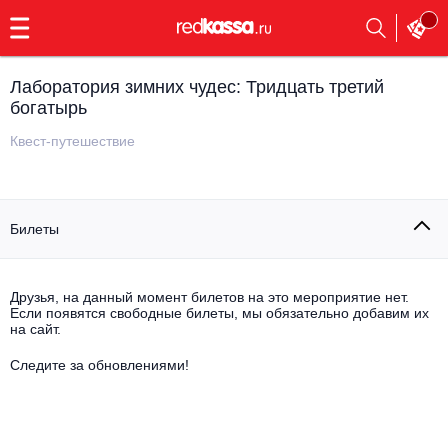
с
9:00
до
23:00
Лаборатория зимних чудес: Тридцать третий
Заказать
богатырь
обратный
звонок
Квест-путешествие
Главная
Все события
Выбрать мероприятие
Инди
Билеты
Все события
Как купить
Электронная музыка
Друзья, на данный момент билетов на это мероприятие нет.
Rap, hip-hop, RnB
Если появятся свободные билеты, мы обязательно добавим их
Все события
на сайт.
Контакты
Панк
Следите за обновлениями!
Поэтический вечер
Все события
Выбрать другой город
Концерты на теплоходе
Опера