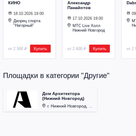
КИНО
Александр
Dab
Металл
Панайотов
18.10.2026 19:00
09
17.10.2026 19:00
Дворец спорта
М
"Нагорный"
Н
МТС Live Холл
Нижний Новгород
Купить
Купить
от 2 500 ₽
от 2 600 ₽
от 2 
Площадки в категории "Другие"
Дом Архитектора
(Нижний Новгород)
г. Нижний Новгород, Верхне волжская наб, д. 2