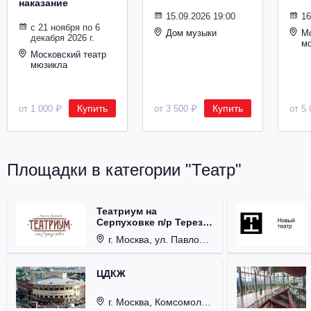
наказание
Металл
15.09.2026 19:00
16
с 21 ноября по 6
Дом музыки
Мо
декабря 2026 г.
м
Московский театр
мюзикла
Купить
Купить
от 1 000 ₽
от 3 500 ₽
от 5 
Площадки в категории "Театр"
Театриум на
Серпуховке п/р Терезы
Дуровой
г. Москва, ул. Павловская, д. 6.
ЦДКЖ
г. Москва, Комсомольская пл., д. 4.