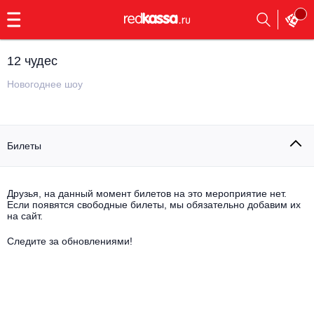
с
9:00
до
23:00
12 чудес
Заказать
обратный
Новогоднее шоу
звонок
Главная
Все события
Билеты
Выбрать мероприятие
Инди
Все события
Как купить
Электронная музыка
Друзья, на данный момент билетов на это мероприятие нет.
Если появятся свободные билеты, мы обязательно добавим их
на сайт.
Rap, hip-hop, RnB
Все события
Следите за обновлениями!
Контакты
Панк
Поэтический вечер
Все события
Выбрать другой город
Концерты на теплоходе
Опера